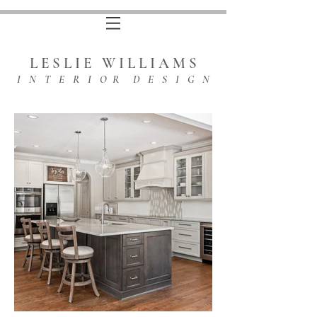
L E S L I E W I L L I A M S
I N T E R I O R D E S I G N